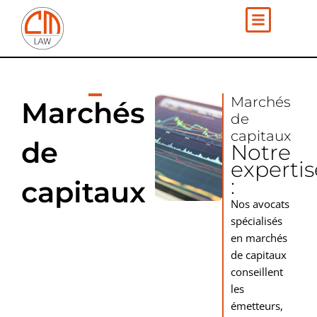
Aller
au
contenu
Marchés
Marchés
de
capitaux
de
Notre
expertis
:
capitaux
Nos avocats
spécialisés
en marchés
de capitaux
conseillent
les
émetteurs,