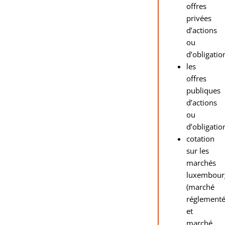
offres
privées
d’actions
ou
d’obligatio
les
offres
publiques
d’actions
ou
d’obligatio
cotation
sur les
marchés
luxembour
(marché
réglement
et
marché